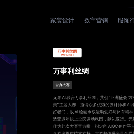
家装设计
数字营销
服饰
万事利丝绸
合办大赛
无界 AI 联合万事利丝绸，共创 “亚洲盛会 方
美” 主题大赛，邀请众多优秀的设计师和 AI 
好者们，以 AI 绘画承载运动爱好与体育精神
造亚运年线上全民运动氛围，献礼亚运。无界 
作为此次大赛官方唯一指定的 AIGC 创作平台
参赛者提供技术支持。大赛整体曝光量全网